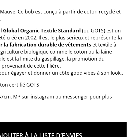
Mauve. Ce bob est conçu à partir de coton recyclé et
S
.
el
Global Organic Textile Standard
(ou GOTS) est un
été créé en 2002. Il est le plus sérieux et représente
la
r la fabrication durable de vêtements
et textile à
’agriculture biologique comme le coton ou la laine
ale est la limite du gaspillage, la promotion du
 provenant de cette filière.
 pour égayer et donner un côté good vibes à son look..
ton certifié GOTS
e 57cm. MP sur instagram ou messenger pour plus
AJOUTER À LA LISTE D’ENVIES