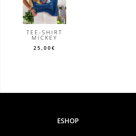
TEE-SHIRT
MICKEY
25,00
€
ESHOP