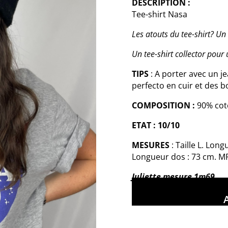
DESCRIPTION :
Tee-shirt Nasa
Les atouts du tee-shirt?
Un 
Un tee-shirt collector pou
TIPS
: A porter avec un j
perfecto en cuir et des b
COMPOSITION :
90% cot
ETAT : 10/10
MESURES
: Taille L. Lon
Longueur dos : 73 cm. M
Juliette mesure 1m69