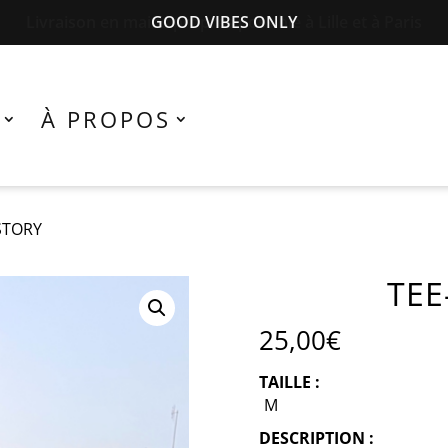
Livraison en mains propres possible à Lille et à Paris
À PROPOS
STORY
TEE
25,00
€
TAILLE :
M
DESCRIPTION :