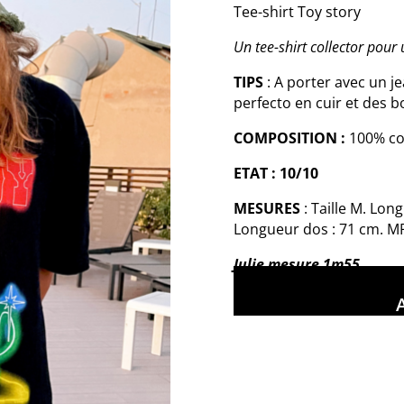
Tee-shirt Toy story
Un tee-shirt collector pou
TIPS
: A porter avec un j
perfecto en cuir et des b
COMPOSITION :
100% c
ETAT : 10/10
MESURES
: Taille M. Lon
Longueur dos : 71 cm. M
Julie mesure 1m55